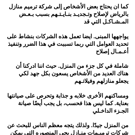
كما ان يحتاج بعض الأشخاص إلى شركة ترميم منازل
بالرياض لإصلاح وتـجديـد بنـايـتـهم بسبب بـعـض
المـشـاكـل التي
قد
يواجهها المبنى.
ايضا تعمل هذه الشركات بنشاط على
تحديد العوامل التي ربما تسببت في هذا الضرر وتنفيذ
أعـمـال
إصلاح
شاملة في كل جزء من المنزل.
حيث اننا ادركنا أن
هناك العديد من الأشخاص يسعون بكل جهد لكي
يجعلو منازلهم وفيلاتـهم
ومساكنهم الأخرى خلابه و جذابة
وتحرص على صيانتها
بعناية.
كما ليس هذا فحسب، بل يجب أيضًا صيانة
الجـزء الداخـلي
من المنزل جيدًا. ولذلك يتجه معظم الناس
للبحث عن
شركات ترميـمات منـازل بحي المنصوره التي يمكن