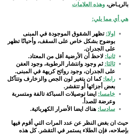
بالريـاض،
وهذه العلامات
هي أي مما يلي:
اولا:
تظهر الشقوق الموجودة في المبنى
بوضوح بشكل خاص على السقف، وأحيانًا تظهر
على الجدران.
ثانيا:
لاحظ أن الأرضية أقل من المعتاد.
ثالثا:
ثم وجود وانتشار الرطوبة، وجود العفن
على الجدران، وجود روائح كريهة في المبنى.
رابعا:
كما ان يتغير لون الجص والزخارف وتتآكل
بعض أجزائها أو تتقشر.
خامسا:
ايضا توصيلات السباكة تالفة ومتسربة
وعرضة للصدأ.
سادسا:
هناك ايضا الأضرار الكهربائية.
حيث ان بغض النظر عن عدد المرات التي أقوم فيها
بإصلاحه، فإن الطلاء يستمر في التقشر.
كل هذه