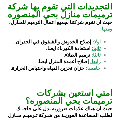
التجديدات التي تقوم بها شركة
ترميمات منازل بحي المنصوره
حيث ان تقوم شركتنا بجميع اعمال الترميم للمنازل،
ومنها:
اولا:
إصلاح الخدوش والشقوق في الجدران.
ثانيا:
استعادة الكهرباء ايضا.
ثالثا:
ترميم الطلاء.
رابعا:
إصلاح أعمدة المنزل ايضا.
خامسا:
خزان تخزين المياه واحتباس الحرارة.
امتي استعين بشركات
ترميمات بحي المنصوره؟
حيث ان هناك علامات ضرورية تدل على حاجتـك
لطلب المساعدة الفوريـة من شـركة تـرميـم منـازل