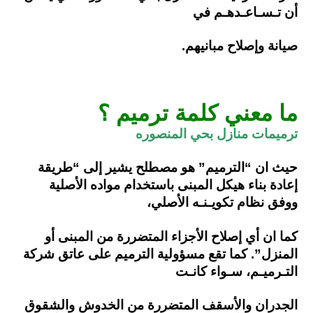
أن
تـسـاعـدهـم في
صيانة وإصلاح مبانيهم.
ما معني كلمة ترميم ؟
ترميمات منازل بحي المنصوره
حيث ان “الترميم” هو مصطلح يشير إلى “طريقة
إعادة بناء هيكل المبنى باستخدام مواده الأصلية
ووفق نظام تكويـنـه الأصلي،
كما ان أي إصلاح
الأجزاء المتضررة من المبنى أو
المنزل”. كما تقع مسؤولية الترميم على عاتق شركة
التـرميـم، سـواء كانـت
الجدران والأسقف المتضررة من الخدوش
والشقوق