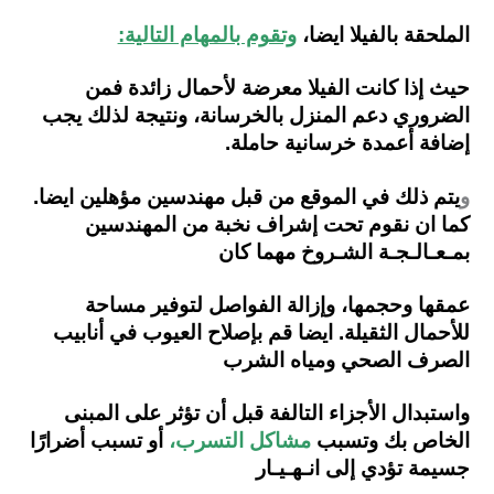
الملحقة بالفيلا ايضا،
وتقوم بالمهام التالية:
حيث إذا كانت الفيلا معرضة لأحمال زائدة فمن
الضروري دعم المنزل بالخرسانة، ونتيجة لذلك يجب
إضافة
أعمدة خرسانية حاملة.
و
يتم ذلك في الموقع من قبل مهندسين مؤهلين ايضا.
كما ان نقوم تحت إشراف نخبة من المهندسين
بمـعـالـجـة الشـروخ مهما كان
عمقها وحجمها، وإزالة الفواصل
لتوفير مساحة
للأحمال الثقيلة.
ايضا قم بإصلاح العيوب في أنابيب
الصرف الصحي ومياه الشرب
واستبدال الأجزاء التالفة قبل أن تؤثر
على المبنى
الخاص بك وتسبب
مشاكل التسرب،
أو تسبب أضرارًا
جسيمة تؤدي إلى انـهـيـار