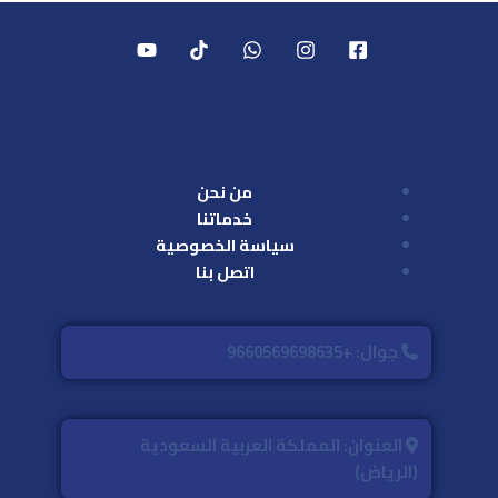
من نحن
خدماتنا
سياسة الخصوصية
اتصل بنا
جوال: +9660569698635
العنوان: المملكة العربية السعودية
(الرياض)