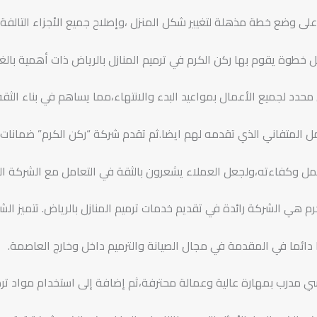
لى وضع خطة مذهلة لتغيير شكل المنزل ،وإصلاح جميع الأجزاء التالفة
 خطوة يقوم بها ركن الكرم في ترميم المنازل بالرياض ذات أهمية بالغ
دد لجميع الأعمال بمواعيد البدء والانتهاء،مما يساهم في بناء الثق
امل المتفاني الذي تقدمه لهم ايضا.ثم تقدم شركة “ركن الكرم” ضمانات
ل وكفاءته،ولجعل العملاء يشعرون بالثقة في التعامل مع الشركة ال
رم هي الشركة رائدة في تقديم خدمات ترميم المنازل بالرياض. تتميز الش
ائما في المقدمة في مجال الصيانة والترميم داخل وخارج العاصمة.
 مدرب بمهارة عالية وعمالة محترفة،ثم إضافة إلى استخدام مواد تر