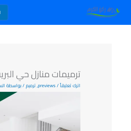
خطي
لى
ا
لمحتوى
ترميمات منازل حي البري
اترك تعليقاً
/
previews
,
ترميم
/ بواسطة
الس