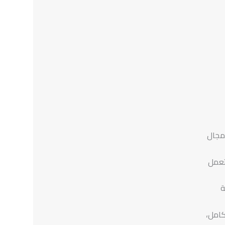
مجال
تعمل
ة
كامل،