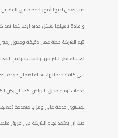
حيث يعمل لديها أمهر المصممين القادرين ع
وإعادة تأهيلها بشكل جديد ايضا.كما تعد كل
تتبع الشركة خطة عمل دقيقة وجدول زمني مح
العملاء نظرا لالتزامها وشفافيتها في التع
على كافة خدماتها، وذلك لضمان جودة العم
خدمات ترميم منازل بالرياض .كما ان ركن الك
بمستوى خدمة عالي ومزايا متعددة تجعلها د
حيث ان يعتمد نجاح الشركة على فريق هندسي