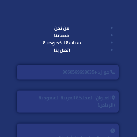
من نحن
خدماتنا
سياسة الخصوصية
اتصل بنا
جوال: +9660569698635
العنوان: المملكة العربية السعودية
(الرياض)