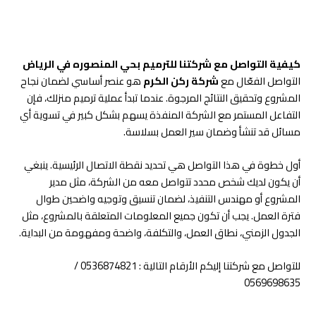
كيفية التواصل مع شركتنا للترميم بحي المنصوره في الرياض
التواصل الفعّال مع
شركة ركن الكرم
هو عنصر أساسي لضمان نجاح
المشروع وتحقيق النتائج المرجوة. عندما تبدأ عملية ترميم منزلك، فإن
التفاعل المستمر مع الشركة المنفذة يسهم بشكل كبير في تسوية أي
مسائل قد تنشأ وضمان سير العمل بسلاسة.
أول خطوة في هذا التواصل هي تحديد نقطة الاتصال الرئيسية. ينبغي
أن يكون لديك شخص محدد تتواصل معه من الشركة، مثل مدير
المشروع أو مهندس التنفيذ، لضمان تنسيق وتوجيه واضحين طوال
فترة العمل. يجب أن تكون جميع المعلومات المتعلقة بالمشروع، مثل
الجدول الزمني، نطاق العمل، والتكلفة، واضحة ومفهومة من البداية.
للتواصل مع شركتنا إليكم الأرقام التالية : 0536874821 /
0569698635