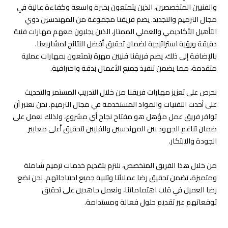
والفنيين المتخصصين، الذين يتمتعون بخبرة واسعة وكفاءة عالية في
مجال الترميم والتجديد. يضم فريقنا مجموعة من المهندسين ذوي
التأهيل الأكاديمي والعملي الممتاز، الذين يجلبون معهم مهارات فنية
دقيقة ورؤية استراتيجية لضمان تحقيق أفضل النتائج لمشاريعنا.
بالإضافة إلى ذلك، يضم فريقنا فنيين مهرة يتمتعون بمهارات عملية
متقدمة، مما يضمن تنفيذ جميع الأعمال بدقة واحترافية.
نحرص على تعزيز مهارات فريقنا من خلال التدريب المستمر والتحديث
على أحدث التقنيات والمواد المستخدمة في مجال الترميم. نحن نعتبر أن
توافر فريق عمل مؤهل هو مفتاح نجاح أي مشروع، ولذلك نعمل على
ضمان تناغم الجهود بين المهندسين والفنيين لتحقيق أعلى معايير
الجودة والابتكار.
من خلال هذا الفريق المتخصص، نلتزم بتقديم خدمات ترميم شاملة
ومتميزة، تضمن تحقيق رضا عملائنا وتلبية جميع احتياجاتهم. نحن نضع
رضا العميل في قلب اهتماماتنا، ونعمل جاهدين على تحقيق
توقعاتهم عبر تقديم حلول فعالة ومستدامة.