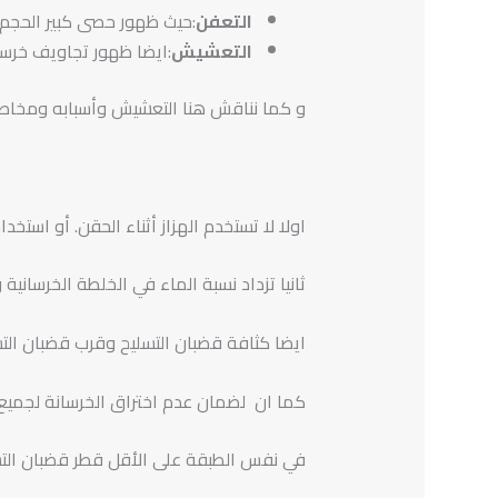
التعفن
:حيث ظهور حصى كبير الحجم (
التعشيش
:ايضا ظهور تجاويف خرسا
و كما نناقش هنا التعشيش وأسبابه ومخاطره 
اولا لا تستخدم الهزاز أثناء الحقن. أو استخ
ثانيا تزداد نسبة الماء في الخلطة الخرسان
ايضا كثافة قضبان التسليح وقرب قضبان الت
كما ان لضمان عدم اختراق الخرسانة لجميع أ
في نفس الطبقة على الأقل قطر قضبان التسليح (dp)، ولا يقل عن (25 مم)، ويجب يكون أكبر من أو يساوي الحد الأقصى للب