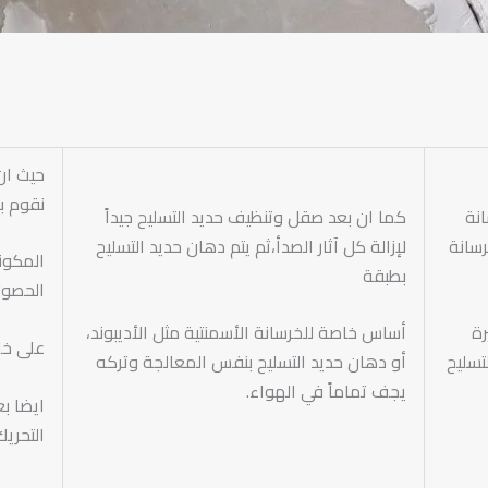
حيث ان 
نقوم ب
نة
كما ان بعد صقل وتنظيف حديد التسليح جيداً
سانة
لإزالة كل آثار الصدأ،ثم يتم دهان حديد التسليح
المكون
بطبقة
الحصو
ة
أساس خاصة للخرسانة الأسمنتية مثل الأديبوند،
على خل
تسليح
أو دهان حديد التسليح بنفس المعالجة وتركه
يجف تماماً في الهواء.
ايضا بع
التحريك