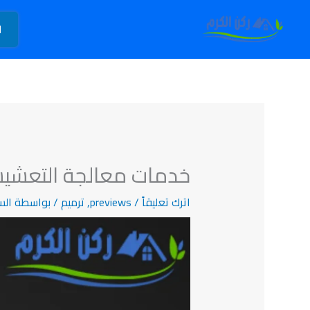
خطي
لى
ا
لمحتوى
خدمات معالجة التعشي
اترك تعليقاً
/
previews
,
ترميم
/ بواسطة
الس