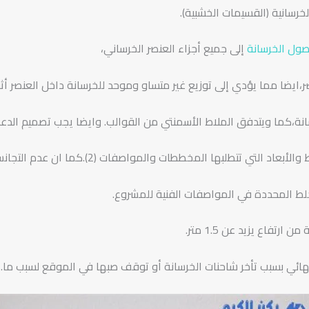
رسانية (القسيمات الخشبية).
صول الخرسانة
إلى جميع أجزاء العنصر الخرساني،
ر،ايضا مما يؤدي إلى توزيع غير متساو وموحد للخرسانة داخل العنصر أث
ة،كما ويتدفق الملاط الأسمنتي من القوالب. وايضا يجب تصميم الدعا
ها المخططات والمواصفات (2).كما ان عدم التجانس بسبب مكونات الخلطات
لخلط المحددة في المواصفات الفنية للمشروع.
فاع يزيد عن 1.5 متر.
نهائي بسبب تأخر شاحنات الخرسانة أو توقف صبها في الموقع لسبب ما.