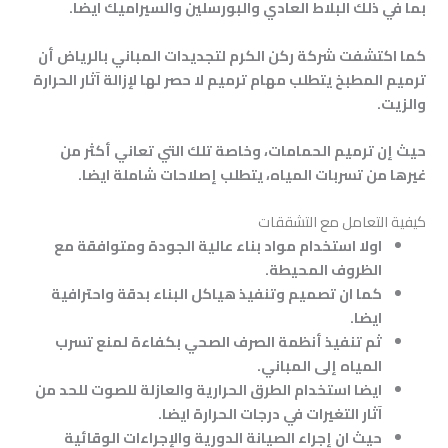
بما في ذلك البلاط العادي والبورسلين والسيراميك ايضا
.
كما اكتشفت شركة ركن الكرم لتجديدات المباني بالرياض أن
ترميم المطبخ يتطلب مهام ترميم لا حصر لها لإزالة آثار الحرارة
والزيت
.
حيث إن ترميم الحمامات، وخاصة تلك التي تعاني أكثر من
غيرها من تسربات المياه، يتطلب إصلاحات شاملة ايضا.
كيفية التعامل مع التشققات
اولا استخدام مواد بناء عالية الجودة ومتوافقة مع
الظروف المحيطة
.
كما ان تصميم وتنفيذ هياكل البناء بدقة واحترافية
ايضا.
ثم تنفيذ أنظمة الصرف الصحي بكفاءة لمنع تسرب
المياه إلى المباني
.
ايضا استخدام الطرق الحرارية والعازلة للصوت للحد من
آثار التغيرات في درجات الحرارة ايضا
.
حيث ان إجراء الصيانة الدورية والإجراءات الوقائية