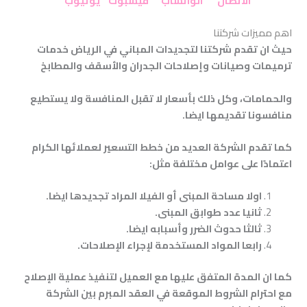
الاتصال
الواتساب
فيسبوك
يوتيوب
اهم مميزات شركتنا
حيث ان تقدم شركتنا لتجديدات المباني في الرياض خدمات
ترميمات
وصيانات وإصلاحات الجدران والأسقف والمطابخ
والحمامات، وكل ذلك بأسعار لا تقبل المنافسة ولا يستطيع
منافسونا تقديمها ايضا
.
كما تقدم الشركة العديد من خطط التسعير لعملائها الكرام
اعتمادًا على عوامل مختلفة مثل
:
اولا مساحة المبنى أو الفيلا المراد تجديدها ايضا
.
ثانيا عدد طوابق المبنى
.
ثالثا حدوث الضرر وأسبابه ايضا
.
رابعا المواد المستخدمة لإجراء الإصلاحات
.
كما ان المدة المتفق عليها مع العميل لتنفيذ عملية الإصلاح
مع احترام الشروط الموقعة في العقد المبرم بين الشركة