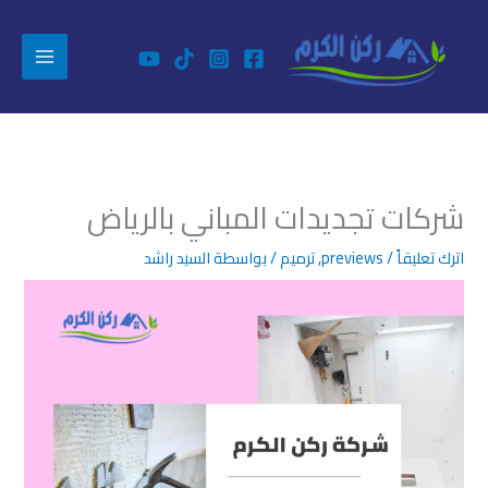
خطي
خبراء الترميم بالرياض
تواصل معنا
لى
لمحتوى
شركات تجديدات المباني بالرياض
اترك تعليقاً
/
previews
,
ترميم
/ بواسطة
السيد راشد