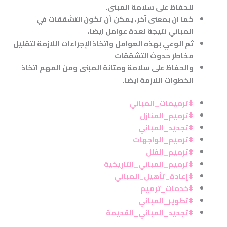
للحفاظ على سلامة المبنى
.
كما ان بمعنى آخر، يمكن أن تكون التشققات في
المباني نتيجة لعدة عوامل ايضا،
ثم الوعي بهذه العوامل واتخاذ الإجراءات اللازمة لتقليل
مخاطر حدوث التشققات
والحفاظ على سلامة ومتانة المبنى ومن المهم اتخاذ
الخطوات اللازمة ايضا.
#ترميمات_المباني
#ترميم_المنازل
#تجديد_المباني
#ترميم_الواجهات
#ترميم_الفلل
#ترميم_المباني_التاريخية
#إعادة_تأهيل_المباني
#خدمات_ترميم
#تطوير_المباني
#تجديد_المباني_القديمة