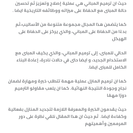
حيث ان ترميم المباني هي عملية إصلاح وتعزيز ثم تحسين
حالة المبنى مع الحفاظ على ميزاته ووظائفه التاريخية ايضا
.
كما يتضمن هذا المجال مجموعة متنوعة من الأساليب،ثم
بدءًا من الحفاظ على المباني، والذي يركز على الحفاظ على
الهيكل
الحالي للمبنى، إلى ترميم المباني، والذي يكيف المبنى مع
الاستخدام الجديد، و ايضا حتى في حالات نادرة، إعادة البناء
الكامل للمبنى ايضا
.
كما ان ترميم المنزل عملية مهمة تتطلب خبرة ومهارة لضمان
نجاح وجودة النتيجة النهائية. كما ان يلعب مقاولو الترميم
دورًا مهمًا
حيث يقدمون الخبرة والمعرفة اللازمة لتجديد المنازل بفعالية
وكفاءة ايضا. ثم حيث ان هذا المقال نلقي نظرة على دور
المرممين وأهميتهم