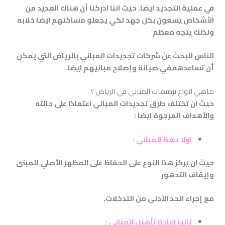
في عملية التجديد ايضا
.
حيث اننا ادركنا أن هناك العديد من
الأشخاص يسعون بكل جهد لكي يجعلو مساكنهم ايضا خلابه
ولذلك يتجه معظم
الناس للبحث عن شركات تجديدات المباني بالرياض التي يمكن
أن تساعدهمفي صيانة وإصلاح مبانيهم ايضا.
ماهي انواع ترميمات المباني في الرياض ؟
حيث ان تختلف طرق تجديدات المباني اعتمادًا على حالته
والأهداف المرجوة ايضا
:
اولا حفظ المباني
:
حيث ان يركز هذا النوع على الحفاظ على المظهر الأصلي للمبنى
وإيقاف التدهور
مع إجراء الحد الأدنى من التدخلات
.
ثانيا إعادة تأهيل المباني
: