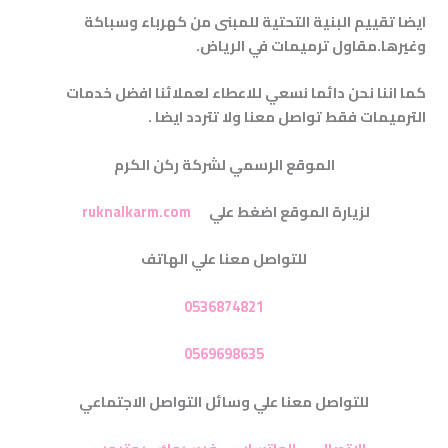
ايضا تقييم البنية التحتية للمبنى من كهرباء وسباكة
وغيرها.مقاول ترميمات في الرياض
.
كما اننا نحن دائما نسعي للاعطاء لعملائنا افضل خدمات
الترميمات فقط تواصل معنا ولا تتردد ايضا
.
الموقع الرسمي لشركة ركن الكرم
لزيارة الموقع اضغط علي
ruknalkarm.com
للتواصل معنا علي الهاتف
0536874821
0569698635
للتواصل معنا علي وسائل التواصل الاجتماعي