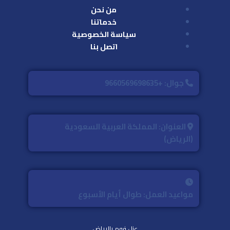
من نحن
خدماتنا
سياسة الخصوصية
اتصل بنا
جوال: +9660569698635
العنوان: المملكة العربية السعودية
(الرياض)
مواعيد العمل: طوال أيام الأسبوع
عزل فوم بالرياض