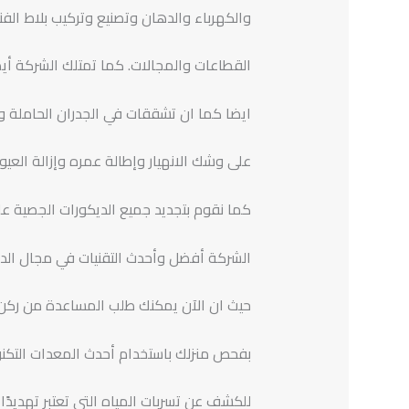
والكهرباء والدهان وتصنيع وتركيب بلاط ال
القطاعات والمجالات. كما تمتلك الشركة أ
ايضا كما ان تشققات في الجدران الحاملة و
على وشك الانهيار وإطالة عمره وإزالة ال
كما نقوم بتجديد جميع الديكورات الجصية ع
الشركة أفضل وأحدث التقنيات في مجال الديك
حيث ان الآن يمكنك طلب المساعدة من ركن 
بفحص منزلك باستخدام أحدث المعدات التكنو
للكشف عن تسربات المياه التي تعتبر تهديدًا 