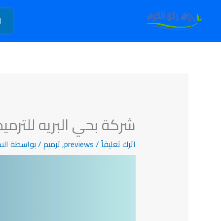
خطي
لى
ا
لمحتوى
شركة بحي البريه للترمي
اترك تعليقاً
/
previews
,
ترميم
/ بواسطة
الس