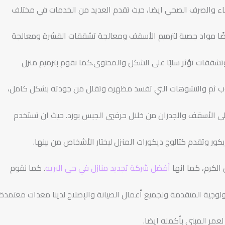
فناء والصرف الصحي ايضا، حيث تقدم العديد من الخدمات في مختلف
يضًا مواد جصية لترميم الأسقف ومعالجة تشققات القشرة ومعالجة
تشققات تؤثر سلبًا على الشكل والمحتوى.كما نقوم بترميم منزل
عيوب ثم والتشوهات التي تفسد مظهره وتقلل من جودته بشكل كامل،
لى الأسقف والجدران من خلال حرفيي الجبس بورد. حيث ان تستخدم
ور وتقدم كتالوج ديكورات المنزل ليختار الأشخاص من بينها.
الكرم، كما انها
أفضل شركة تجديد منازل في حي البريه
. كما نقوم
لوجية المتقدمة ولجميع أعمال الصيانة والإصلاح لدينا معدات معتمدة
لعمر المبنى بأكمله ايضا.