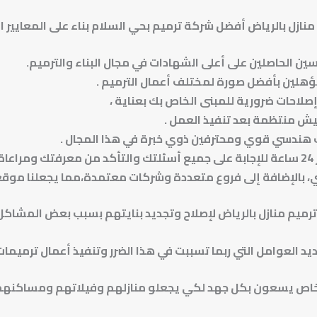
ازل بالرياض أفضل شركة ترميم بحي السلام بناء على المعايير الت
دسين الحاصلين على أعلى الشهادات في مجال البناء والترميم.
لمؤهلين بأفضل صورة لمختلف أعمال الترميم .
إصلاحات ضرورية للمبنى الخاص بك بعناية ،
يش منتظمة بعد تنفيذ العمل .
 هندسي قوي ومحترفين ذوي خبرة في هذا المجال .
ك
ومراعاة
ي، بالإضافة إلى فروع متعددة وشركات معتمدة،
مما يجعلنا موقعً
رميم منازل بالرياض لإصلاح وتجديد بنايتهم بسبب بعض
المشاكل 
د العوامل التي ربما تسببت في هذا الضرر وتنفيذ أعمال
ترميمات 
لأشخاص يسعون بكل جهد لكي يجعلو منازلهم وفيلاتهم
ومساكنهم ا