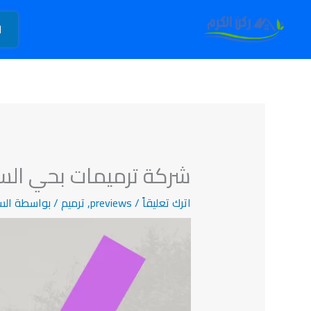
خطي
لى
ا
لمحتوى
شركة ترميمات بحي الس
اترك تعليقاً
/
previews
,
ترميم
/ بواسطة
الس