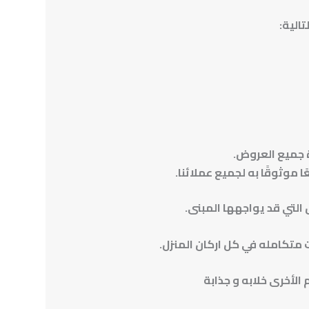
الية:
 جميع العروض.
ا موثوقًا به لجميع عملائنا.
التي قد يواجهها المبنى.
متكامله في كل اركان المنزل.
لأخرى خلابه و جذابة